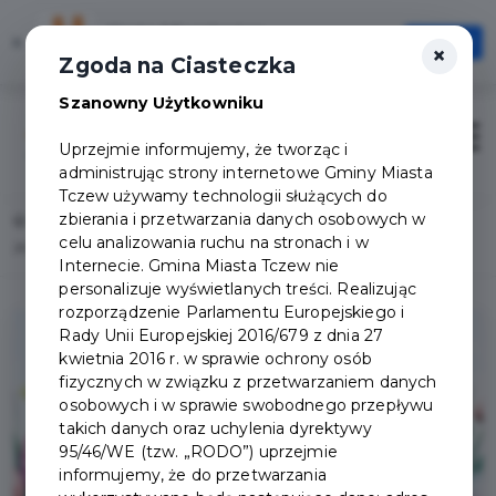
Karta Mieszkańca
×
Otwórz
×
Szybciej, wygodniej, zawsze pod ręką
Zgoda na Ciasteczka
Szanowny Użytkowniku
Zaloguj
Otwór
Uprzejmie informujemy, że tworząc i
administrując strony internetowe Gminy Miasta
Tczew używamy technologii służących do
zbierania i przetwarzania danych osobowych w
Home
Lista aktualności
celu analizowania ruchu na stronach i w
28 marca - Wielkanocne Spotkanie Tczewian
Internecie. Gmina Miasta Tczew nie
personalizuje wyświetlanych treści. Realizując
rozporządzenie Parlamentu Europejskiego i
Rady Unii Europejskiej 2016/679 z dnia 27
kwietnia 2016 r. w sprawie ochrony osób
fizycznych w związku z przetwarzaniem danych
osobowych i w sprawie swobodnego przepływu
takich danych oraz uchylenia dyrektywy
95/46/WE (tzw. „RODO”) uprzejmie
informujemy, że do przetwarzania