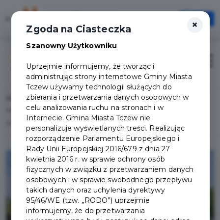
Karta Mieszkańca
×
Otwórz
×
Szybciej, wygodniej, zawsze pod ręką
Zgoda na Ciasteczka
Szanowny Użytkowniku
Zaloguj
Otwór
Uprzejmie informujemy, że tworząc i
administrując strony internetowe Gminy Miasta
Tczew używamy technologii służących do
zbierania i przetwarzania danych osobowych w
Home
Lista aktualności
celu analizowania ruchu na stronach i w
Jak otrzymać numer PESEL? Informacja dla uchodźców z Ukrainy/Як
Internecie. Gmina Miasta Tczew nie
отримати номер PESEL?
personalizuje wyświetlanych treści. Realizując
rozporządzenie Parlamentu Europejskiego i
Rady Unii Europejskiej 2016/679 z dnia 27
kwietnia 2016 r. w sprawie ochrony osób
fizycznych w związku z przetwarzaniem danych
osobowych i w sprawie swobodnego przepływu
takich danych oraz uchylenia dyrektywy
95/46/WE (tzw. „RODO”) uprzejmie
informujemy, że do przetwarzania