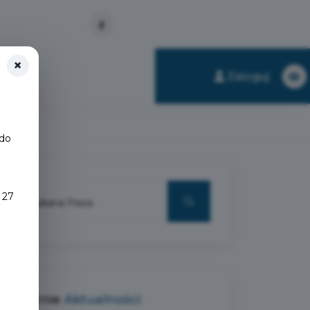
×
obsługi
Zaloguj
 do
 27
Ostatnie
Aktualności