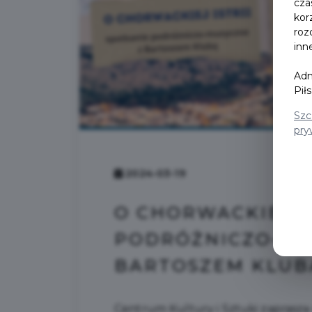
cza
kor
roz
inn
Adm
Pił
Szc
pry
2024-03-19
O CHORWACKIEJ IS
PODRÓŻNICZO-MU
BARTOSZEM KLUB
Centrum Kultury i Sztuki zaprasz