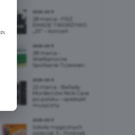
2026-03-11
e
28 marca - FISZ
EMADE TWORZYWO
„25” – koncert
Pl.
2026-03-11
28 marca -
Wielkanocne
Spotkanie Tczewian
2026-03-11
22 marca - Ballady
Morderców Nick Cave
po polsku – spektakl
muzyczny
2026-03-11
Szkoła magicznych
zwierząt 3 – Poranek