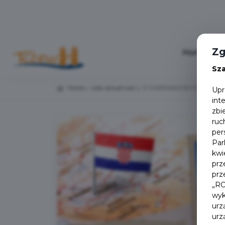
Zg
Home
Sz
Home
Lista aktualności
O CHORWACKIEJ ISTRII – spo
Upr
int
zbi
ruc
per
Par
kwi
prz
prz
„RO
wyk
urz
urz