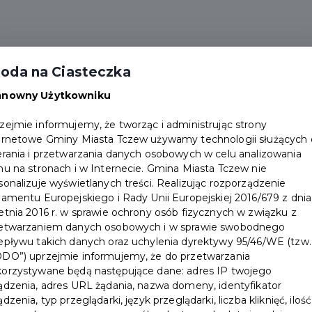
oda na Ciasteczka
Aktualności
Partnerzy
Dokumenty
Punkty 
anowny Użytkowniku
tkanie podróżniczo-muzyczne z Bartoszem Klubą
zejmie informujemy, że tworząc i administrując strony
ernetowe Gminy Miasta Tczew używamy technologii służących
erania i przetwarzania danych osobowych w celu analizowania
hu na stronach i w Internecie. Gmina Miasta Tczew nie
sonalizuje wyświetlanych treści. Realizując rozporządzenie
lamentu Europejskiego i Rady Unii Europejskiej 2016/679 z dnia
etnia 2016 r. w sprawie ochrony osób fizycznych w związku z
etwarzaniem danych osobowych i w sprawie swobodnego
epływu takich danych oraz uchylenia dyrektywy 95/46/WE (tzw.
DO”) uprzejmie informujemy, że do przetwarzania
orzystywane będą następujące dane: adres IP twojego
ądzenia, adres URL żądania, nazwa domeny, identyfikator
ądzenia, typ przeglądarki, język przeglądarki, liczba kliknięć, ilość