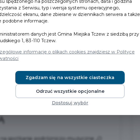
su spędzonego na poszczególnych stronach, data i godzina
zystania z Serwisu, typ i wersja systemu operacyjnego,
dzielczość ekranu, dane zbierane w dziennikach serwera a takż
e podobne informacje.
inistratorem danych jest Gmina Miejska Tczew z siedzibą przy 
sudskiego 1, 83-110 Tczew.
zegółowe informacje o plikach cookies znajdziesz w Polityce
watności
Zgadzam się na wszystkie ciasteczka
Odrzuć wszystkie opcjonalne
TRII – SPOTKANIE
Dostosuj wybór
ZYCZNE Z
Ą
a na spotkanie podróżniczo-muzyczne „O