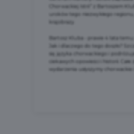
Chorwackiej Istrii” z Bartoszem Klu
uroków tego niezwykłego regionu, 
krajobrazy.
Bartosz Kluba - prawie 4 lata temu
Jak i dlaczego do tego doszło? Szc
się języka chorwackiego i podróżuj
ciekawych opowieści i historii. Cał
wydarzenia usłyszymy chorwackie i 