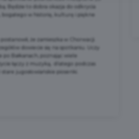
bą. Będzie to dobra okazja do odkrycia
bogatego w historię, kulturę i piękne
 postanowił, że zamieszka w Chorwacji.
zegółów dowiecie się na spotkaniu. Uczy
e po Bałkanach, poznając wiele
e życie łączy z muzyką, dlatego podczas
stare jugosłowiańskie piosenki.