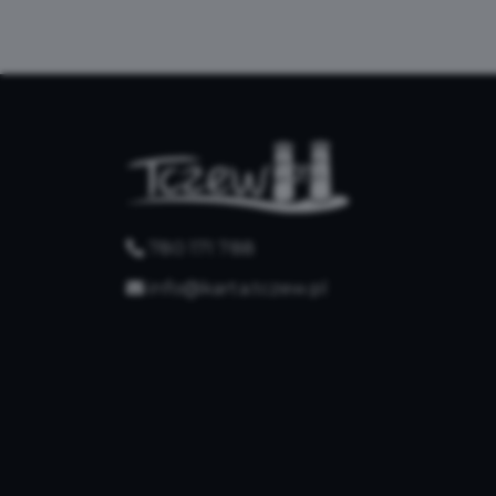
780 171 788
info@karta.tczew.pl