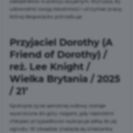
zakładników w pokoju socjalnym. Wyrusza, by
udowodnić swoją niewinność i utrzymać pracę,
której desperacko potrzebuje.
Przyjaciel Dorothy (A
Friend of Dorothy) /
reż. Lee Knight /
Wielka Brytania / 2025
/ 21’
Spokojne życie samotnej wdowy zostaje
wywrócone do góry nogami, gdy nastoletni
chłopiec przypadkowo wykopuje piłkę do jej
ogrodu. W obsadzie znalazła się śmietanka