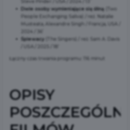
Steve Pinder / USA / 2024 / 13’
Dwie osoby wymieniające się śliną
(Two
People Exchanging Saliva) / reż. Natalie
Musteata, Alexandre Singh / Francja, USA /
2024 / 36’
Śpiewacy
(The Singers) / reż. Sam A. Davis
/ USA / 2025 / 18’
Łączny czas trwania programu: 116 minut
OPISY
POSZCZEGÓLN
FILMÓW