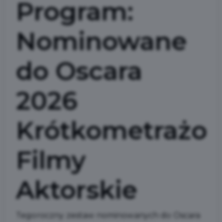
Program:
Nominowane
do Oscara
2026
Krótkometrażo
Filmy
Aktorskie
Tegoroczny zestaw nominowanych do Oscara