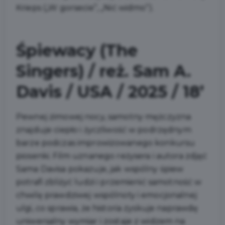
Krieps („W gorsecie”, „Nić widmo”).
Śpiewacy (The
Singers) / reż. Sam A.
Davis / USA / 2025 / 18’
Pewnej zimowej nocy, samotny mężczyzna
znajduje ciepło i życzliwość w podrzędnym
barze podczas improwizowanego konkursu
piosenki. Film uznanego reżysera i autora zdjęć
Sama Davisa pokazuje, jak wspólny śpiew
potrafi zbliżyć ludzi i przemienić samotność w
chwilę prawdziwej wspólnoty i emocjonalnej
ulgi, co sprawia, że historia zyskuje naprawdę
uniwersalny wymiar i zostaje z widzem na