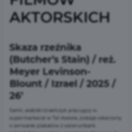
AKTORSKICH
Skaza rzeźnika
(Butcher’s Stain) / reż.
Meyer Levinson-
Blount / Izrael / 2025 /
26’
Samir, arabski Izraelczyk pracujący w
supermarkecie w Tel Awiwie, zostaje oskarżony
o zerwanie plakatów z wizerunkami