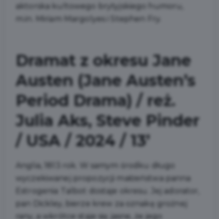
aktorska kultowego brytyjskiego humoru,
m.in. Miriam Margolyes i Stephen Fry.
Dramat z okresu Jane
Austen (Jane Austen’s
Period Drama) / reż.
Julia Aks, Steve Pinder
/ USA / 2024 / 13’
Anglia, 1813 rok. W samym środku długo
wyczekiwanej propozycji małżeństwa panna
Estrogenia Talbot dostaje okresu. Jej adorator,
pan Dickley, bierze krew za oznakę groźnej
rany, a wkrótce staje się jasne, że jego