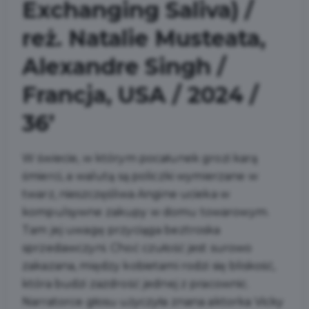
Exchanging Saliva) /
reż. Natalie Musteata,
Alexandre Singh /
Francja, USA / 2024 /
36’
W świecie, w którym pocałunek grozi karą
śmierci, a walutą są policzki wymierzane w
twarz, nieszczęśliwa Angine ucieka w
kompulsywne zakupy w domu towarowym.
Tam jej uwagę przyciąga beztroska
sprzedawczyni. Choć czułość jest surowo
zakazana, między kobietami rodzi się bliskość,
która budzi zazdrość jednej z pracownic.
Narratorce głosu użyczyła znana aktorka Vicky