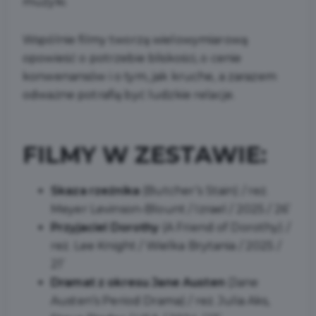
muzyki.
Wspólnie filmy tworzą wielowymiarową
opowieść o potrzebie bliskości, o cenie
konwenansów i o tym, jak kruche, a zarazem
odważne potrafią być ludzkie relacje.
FILMY W ZESTAWIE:
Skaza rzeźnika
(Butcher’s Stain) / reż.
Meyer Levinson-Blount / Izrael / 2025 / 26’
Przyjaciel Dorothy
(A Friend of Dorothy) /
reż. Lee Knight / Wielka Brytania / 2025 /
21’
Dramat z okresu Jane Austen
(Jane
Austen’s Period Drama) / reż. Julia Aks,