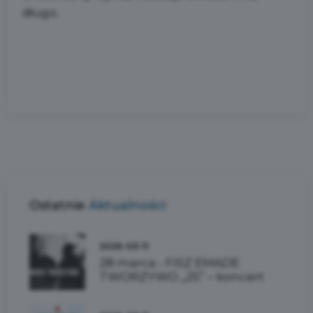
długo.
Ostatnie
Aktualności
2026-03-11
28 marca - FISZ EMADE
TWORZYWO „25” – koncert