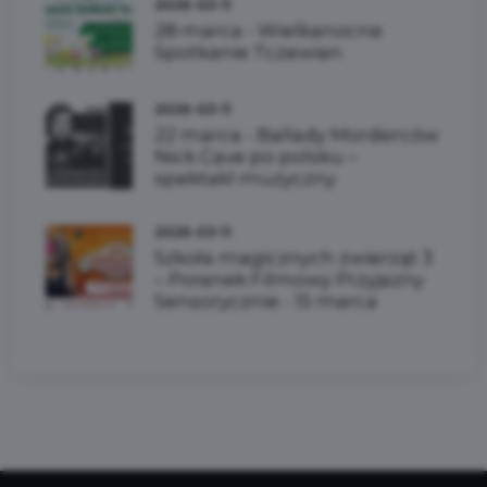
2026-03-11
28 marca - Wielkanocne
Spotkanie Tczewian
2026-03-11
22 marca - Ballady Morderców
Nick Cave po polsku –
spektakl muzyczny
2026-03-11
Szkoła magicznych zwierząt 3
– Poranek Filmowy Przyjazny
Sensorycznie - 15 marca