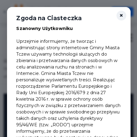
Karta Mieszkańca
×
Otwórz
×
Szybciej, wygodniej, zawsze pod ręką
Zgoda na Ciasteczka
Szanowny Użytkowniku
Zaloguj
Otwór
Uprzejmie informujemy, że tworząc i
administrując strony internetowe Gminy Miasta
Tczew używamy technologii służących do
zbierania i przetwarzania danych osobowych w
Home
Lista aktualności
celu analizowania ruchu na stronach i w
Oscar Nominated Shorts – nominowane do Oscara krótkometrażowe filmy
Internecie. Gmina Miasta Tczew nie
aktorskie - 13 marca
personalizuje wyświetlanych treści. Realizując
rozporządzenie Parlamentu Europejskiego i
Rady Unii Europejskiej 2016/679 z dnia 27
kwietnia 2016 r. w sprawie ochrony osób
fizycznych w związku z przetwarzaniem danych
osobowych i w sprawie swobodnego przepływu
takich danych oraz uchylenia dyrektywy
95/46/WE (tzw. „RODO”) uprzejmie
informujemy, że do przetwarzania