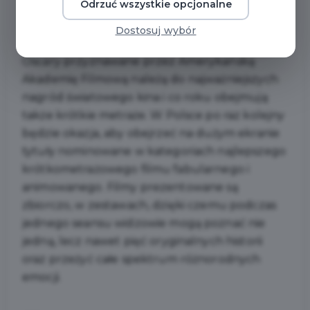
Odrzuć wszystkie opcjonalne
Filmy krótkometrażowe nominowane do
Oscara znowu w kinach!
Dostosuj wybór
Oscary przyznawane przez Amerykańską
Akademię Filmową należą do najważniejszych
nagród światowego kina i co roku obejmują
także krótkie metraże. W Polsce po raz kolejny
będzie okazja, aby obejrzeć na dużym ekranie
tytuły nominowane w kategoriach najlepszego
krótkometrażowego filmu fabularnego i
animowanego. Filmy prezentowane są
zbiorczo, w zestawach, dzięki czemu podczas
jednego seansu widzowie mogą poznać nie
jedną, lecz nawet pięć oryginalnych historii
oraz przeżyć całe spektrum różnorodnych
emocji.