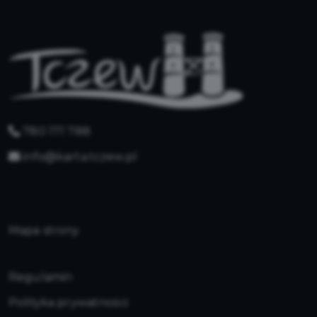
780 171 788
info@karta.tczew.pl
Mapa strony
Regulamin
Polityka prywatności