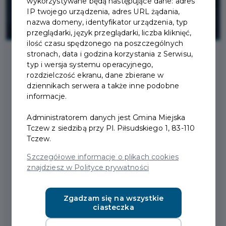
wykorzystywane będą następujące dane: adres
IP twojego urządzenia, adres URL żądania,
nazwa domeny, identyfikator urządzenia, typ
przeglądarki, język przeglądarki, liczba kliknięć,
ilość czasu spędzonego na poszczególnych
stronach, data i godzina korzystania z Serwisu,
typ i wersja systemu operacyjnego,
2026-03-11
rozdzielczość ekranu, dane zbierane w
dziennikach serwera a także inne podobne
informacje.
OSCAR NOMINATED
Administratorem danych jest Gmina Miejska
SHORTS – NOMINOWANE
Tczew z siedzibą przy Pl. Piłsudskiego 1, 83-110
Tczew.
DO OSCARA
Szczegółowe informacje o plikach cookies
KRÓTKOMETRAŻOWE
znajdziesz w Polityce prywatności
FILMY AKTORSKIE - 13
MARCA
Zgadzam się na wszystkie
ciasteczka