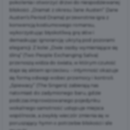
pokolenia i otworzyć drzwi do niespodziewanej
bliskości. „Dramat z okresu Jane Austen” (Jane
Austen’s Period Drama) przewrotnie igra z
konwencją kostiumowego romansu,
wykorzystując błyskotliwą grę słów i
demaskując ignorancję ukrytą pod pozorami
elegancji. Z kolei „Dwie osoby wymieniające się
śliną” (Two People Exchanging Saliva)
przenoszą widza do świata, w którym czułość
staje się aktem sprzeciwu – intymność okazuje
się formą odwagi wobec przemocy i kontroli.
„Śpiewacy” (The Singers) zabierają nas
natomiast do zadymionego baru, gdzie
podczas improwizowanego pojedynku
wokalnego samotność ustępuje miejsca
wspólnocie, a zwykły wieczór zmienia się w
poruszający hymn o potrzebie bliskości i sile