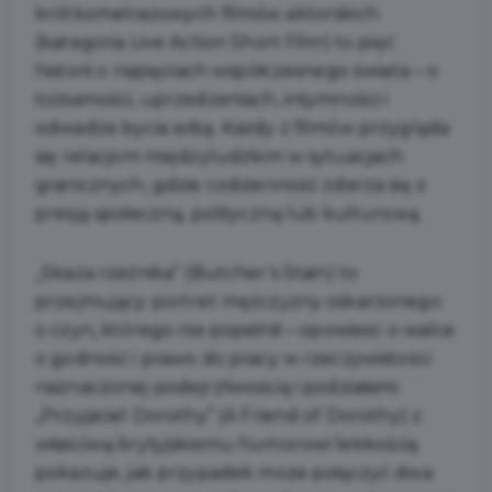
krótkometrażowych filmów aktorskich
(kategoria Live Action Short Film) to pięć
historii o napięciach współczesnego świata – o
tożsamości, uprzedzeniach, intymności i
odwadze bycia sobą. Każdy z filmów przygląda
się relacjom międzyludzkim w sytuacjach
granicznych, gdzie codzienność zderza się z
presją społeczną, polityczną lub kulturową.
„Skaza rzeźnika” (Butcher’s Stain) to
przejmujący portret mężczyzny oskarżonego
o czyn, którego nie popełnił – opowieść o walce
o godność i prawo do pracy w rzeczywistości
naznaczonej podejrzliwością i podziałami.
„Przyjaciel Dorothy” (A Friend of Dorothy) z
właściwą brytyjskiemu humorowi lekkością
pokazuje, jak przypadek może połączyć dwa