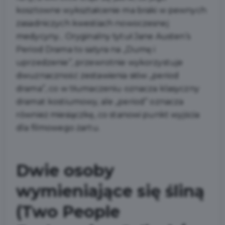
kosztowne wykształcenie ma braki w pewnych
zasadniczych kwestiach nowoczesnej
medycyny... Oryginalny tytuł Jane Austen’s
Period Drama to satyra na „Dumę i
uprzedzenie”, przewrotnie wykorzystuje
dwuznaczność zestawienia słów „period
drama”, co w tłumaczeniu oznacza klasyczny
dramat kostiumowy, ale „period” oznacza
również miesiączkę, co stanowi punkt wyjścia
dla filmowego żartu.
Dwie osoby
wymieniające się śliną
(Two People