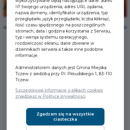
wykorzystywane będą następujące dane: adres
IP twojego urządzenia, adres URL żądania,
nazwa domeny, identyfikator urządzenia, typ
przeglądarki, język przeglądarki, liczba kliknięć,
ilość czasu spędzonego na poszczególnych
stronach, data i godzina korzystania z Serwisu,
typ i wersja systemu operacyjnego,
rozdzielczość ekranu, dane zbierane w
2026-03-11
dziennikach serwera a także inne podobne
informacje.
SZKOŁA MAGICZNYCH
Administratorem danych jest Gmina Miejska
Tczew z siedzibą przy Pl. Piłsudskiego 1, 83-110
ZWIERZĄT 3 – PORANEK
Tczew.
FILMOWY PRZYJAZNY
Szczegółowe informacje o plikach cookies
SENSORYCZNIE - 15
znajdziesz w Polityce prywatności
MARCA
Zgadzam się na wszystkie
ciasteczka
Zapraszamy na kolejny sezon Poranków