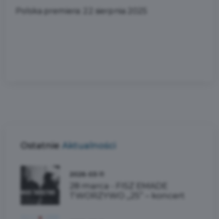
Polska premiera: 22 sierpnia 2025
Ostatnie
Aktualności
2026-03-11
28 marca - FISZ EMADE
TWORZYWO „25” – koncert