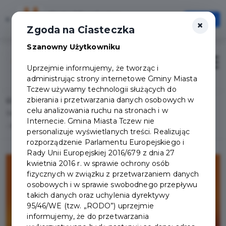
Karta Mieszkańca
×
Otwórz
×
Szybciej, wygodniej, zawsze pod ręką
Zgoda na Ciasteczka
Szanowny Użytkowniku
Zaloguj
Otwór
Uprzejmie informujemy, że tworząc i
administrując strony internetowe Gminy Miasta
Tczew używamy technologii służących do
zbierania i przetwarzania danych osobowych w
Home
Lista aktualności
celu analizowania ruchu na stronach i w
Szkoła magicznych zwierząt 3 – Poranek Filmowy Przyjazny Sensorycznie
Internecie. Gmina Miasta Tczew nie
- 15 marca
personalizuje wyświetlanych treści. Realizując
rozporządzenie Parlamentu Europejskiego i
Rady Unii Europejskiej 2016/679 z dnia 27
kwietnia 2016 r. w sprawie ochrony osób
fizycznych w związku z przetwarzaniem danych
osobowych i w sprawie swobodnego przepływu
takich danych oraz uchylenia dyrektywy
95/46/WE (tzw. „RODO”) uprzejmie
informujemy, że do przetwarzania