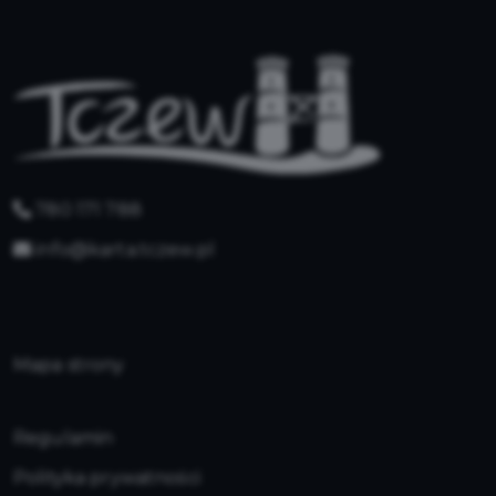
780 171 788
info@karta.tczew.pl
Mapa strony
Regulamin
Polityka prywatności