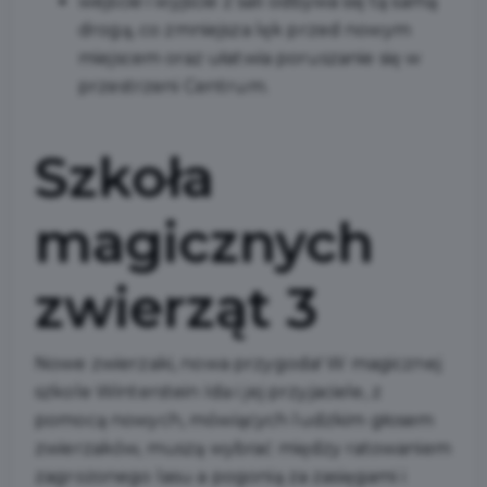
wejście i wyjście z sali odbywa się tą samą
drogą, co zmniejsza lęk przed nowym
miejscem oraz ułatwia poruszanie się w
przestrzeni Centrum.
Szkoła
magicznych
zwierząt 3
Nowe zwierzaki, nowa przygoda! W magicznej
szkole Winterstein Ida i jej przyjaciele, z
pomocą nowych, mówiących ludzkim głosem
zwierzaków, muszą wybrać między ratowaniem
zagrożonego lasu a pogonią za zasięgami i