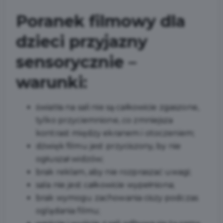
Poranek filmowy dla
dzieci przyjazny
sensorycznie –
warunki:
światła na sali nie są całkowicie zgaszone,
tylko przyciemnione, co zmniejsza
kontrast między ekranem i otoczeniem;
dźwięk filmu jest przyciszony, by nie
ogłuszał widzów;
brak reklam, aby nie rozpraszać uwagi;
sala nie jest całkowicie wypełniona;
brak wymogu zachowania ciszy podczas
oglądania filmu;