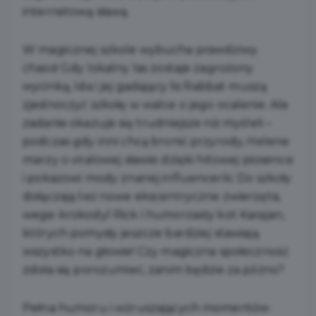
internetową sławą.
W magicznej szkole wybucha prawdziwy
chaos! Gdy lokalny las zostaje zagrożony
wycinką, Ida i jej gadający lis Rabbat muszą
zjednoczyć szkołę w walce o jego ocalenie. Ale
zadanie okazuje się trudniejsze niż myśleli –
podczas gdy inni chcą bronić przyrody, Helene
marzy o viralowej sławie dzięki hitowej piosence
i pokazowi mody znanej influencerki. Do szkoły
dołączają też nowe ekscentryczne zwierzęta,
wege-krokodyl Rick i humorzasty kot Karajan,
których pomysły jeszcze bardziej stawiają
wszystko na głowie! Czy magiczna społeczność
zdoła się porozumieć, zanim będzie za późno?
Pełna humoru i wzruszających momentów