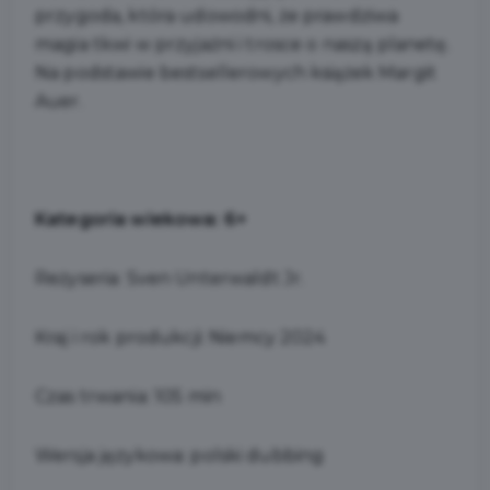
przygoda, która udowodni, że prawdziwa
magia tkwi w przyjaźni i trosce o naszą planetę.
Na podstawie bestsellerowych książek Margit
Auer.
Kategoria wiekowa: 6+
Reżyseria: Sven Unterwaldt Jr.
Kraj i rok produkcji: Niemcy 2024
Czas trwania: 105 min
Wersja językowa: polski dubbing