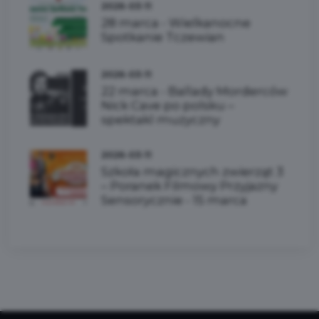
2026-03-11
28 marca - Wielkanocne
Spotkanie Tczewian
2026-03-11
22 marca - Ballady Morderców
Nick Cave po polsku –
spektakl muzyczny
2026-03-11
Szkoła magicznych zwierząt 3
– Poranek Filmowy Przyjazny
Sensorycznie - 15 marca