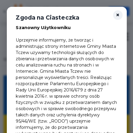
Karta Mieszkańca
×
Otwórz
×
Szybciej, wygodniej, zawsze pod ręką
Zgoda na Ciasteczka
Szanowny Użytkowniku
Zaloguj
Otwór
Uprzejmie informujemy, że tworząc i
administrując strony internetowe Gminy Miasta
Tczew używamy technologii służących do
zbierania i przetwarzania danych osobowych w
Home
Lista aktualności
Tczew pomaga Ukrainie – zbiórka darów
celu analizowania ruchu na stronach i w
Internecie. Gmina Miasta Tczew nie
personalizuje wyświetlanych treści. Realizując
rozporządzenie Parlamentu Europejskiego i
Rady Unii Europejskiej 2016/679 z dnia 27
kwietnia 2016 r. w sprawie ochrony osób
fizycznych w związku z przetwarzaniem danych
osobowych i w sprawie swobodnego przepływu
takich danych oraz uchylenia dyrektywy
95/46/WE (tzw. „RODO”) uprzejmie
informujemy, że do przetwarzania