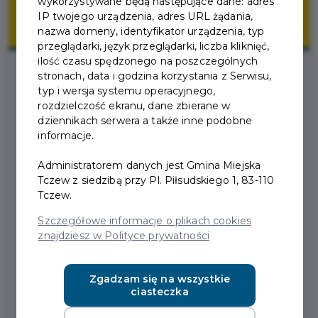
wykorzystywane będą następujące dane: adres
IP twojego urządzenia, adres URL żądania,
nazwa domeny, identyfikator urządzenia, typ
przeglądarki, język przeglądarki, liczba kliknięć,
ilość czasu spędzonego na poszczególnych
stronach, data i godzina korzystania z Serwisu,
typ i wersja systemu operacyjnego,
2022-03-03
rozdzielczość ekranu, dane zbierane w
dziennikach serwera a także inne podobne
TCZEW POMAGA
informacje.
UKRAINIE – ZBIÓRKA
Administratorem danych jest Gmina Miejska
Tczew z siedzibą przy Pl. Piłsudskiego 1, 83-110
DARÓW
Tczew.
Szczegółowe informacje o plikach cookies
znajdziesz w Polityce prywatności
Będą one segregowane, opisane i załadowane
na palety. Odbiorem i transferem na Ukrainę
zajmie się Agencja Rezerw Materiałowych.
Zgadzam się na wszystkie
ciasteczka
Możemy oczywiście wysyłać na własną rękę, o
ile znamy odbiorców na Ukrainie.