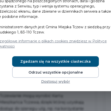
su spędzonego na poszczególnych stronach, data i godzina
zbiórkach lub proponując
zystania z Serwisu, typ i wersja systemu operacyjnego,
zakwaterowanie. Aby ułatwić kontakt tym,
dzielczość ekranu, dane zbierane w dziennikach serwera a takż
którzy potrzebują pomocy i...
e podobne informacje.
inistratorem danych jest Gmina Miejska Tczew z siedzibą przy 
CZYTAJ WIĘCEJ
sudskiego 1, 83-110 Tczew.
zegółowe informacje o plikach cookies znajdziesz w Polityce
watności
Zgadzam się na wszystkie ciasteczka
Karta Mieszkańca Tczewa –
Odrzuć wszystkie opcjonalne
odbierz i korzystaj z ulg
Dostosuj wybór
Tczewianie mogą wyrobić Kartę
Mieszkańca Tczewa, dzięki której uzyskają
dostęp do szeregu ulg, np. na korzystanie