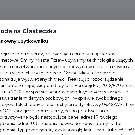
oda na Ciasteczka
Aktualności
Partnerzy
Dokumenty
Punkty 
anowny Użytkowniku
zejmie informujemy, że tworząc i administrując strony
ernetowe Gminy Miasta Tczew używamy technologii służących
erania i przetwarzania danych osobowych w celu analizowania
hu na stronach i w Internecie. Gmina Miasta Tczew nie
sonalizuje wyświetlanych treści. Realizując rozporządzenie
Pomoc dla Ukraińców
lamentu Europejskiego i Rady Unii Europejskiej 2016/679 z dnia
etnia 2016 r. w sprawie ochrony osób fizycznych w związku z
etwarzaniem danych osobowych i w sprawie swobodnego
W związku z konfliktem zbrojnym, od
epływu takich danych oraz uchylenia dyrektywy 95/46/WE (tzw.
kilku dni również do Tczewa przybywają
DO”) uprzejmie informujemy, że do przetwarzania
obywatele Ukrainy. Wielu mieszkańców
orzystywane będą następujące dane: adres IP twojego
natychmiast zaoferowało pomoc, chętnie
ądzenia, adres URL żądania, nazwa domeny, identyfikator
ądzenia, typ przeglądarki, język przeglądarki, liczba kliknięć, ilość
uczestnicząc w różnego rodzaju