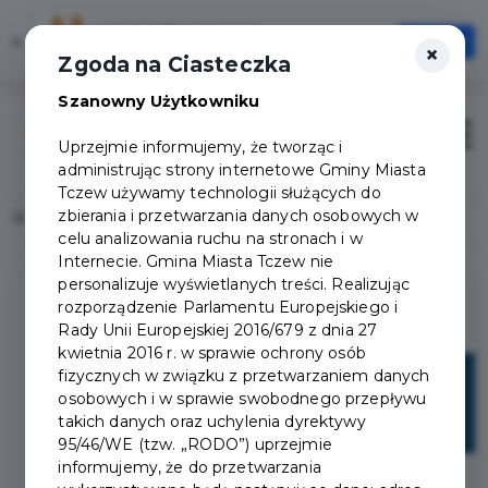
Karta Mieszkańca
×
Otwórz
×
Szybciej, wygodniej, zawsze pod ręką
Zgoda na Ciasteczka
Szanowny Użytkowniku
Zaloguj
Otwór
Uprzejmie informujemy, że tworząc i
administrując strony internetowe Gminy Miasta
Tczew używamy technologii służących do
zbierania i przetwarzania danych osobowych w
Home
Lista aktualności
celu analizowania ruchu na stronach i w
Internecie. Gmina Miasta Tczew nie
personalizuje wyświetlanych treści. Realizując
rozporządzenie Parlamentu Europejskiego i
Rady Unii Europejskiej 2016/679 z dnia 27
kwietnia 2016 r. w sprawie ochrony osób
fizycznych w związku z przetwarzaniem danych
02
osobowych i w sprawie swobodnego przepływu
mar
takich danych oraz uchylenia dyrektywy
95/46/WE (tzw. „RODO”) uprzejmie
informujemy, że do przetwarzania