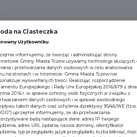
oda na Ciasteczka
Aktualności
Partnerzy
Dokumenty
Punkty 
anowny Użytkowniku
zejmie informujemy, że tworząc i administrując strony
ernetowe Gminy Miasta Tczew używamy technologii służących
erania i przetwarzania danych osobowych w celu analizowania
hu na stronach i w Internecie. Gmina Miasta Tczew nie
sonalizuje wyświetlanych treści. Realizując rozporządzenie
lamentu Europejskiego i Rady Unii Europejskiej 2016/679 z dnia
etnia 2016 r. w sprawie ochrony osób fizycznych w związku z
Polska
etwarzaniem danych osobowych i w sprawie swobodnego
epływu takich danych oraz uchylenia dyrektywy 95/46/WE (tzw.
acyjna
DO”) uprzejmie informujemy, że do przetwarzania
orzystywane będą następujące dane: adres IP twojego
ądzenia, adres URL żądania, nazwa domeny, identyfikator
ądzenia, typ przeglądarki, język przeglądarki, liczba kliknięć, ilość