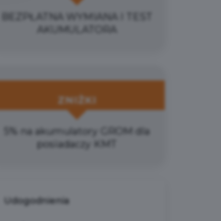
BEZPŁATNA WYMIANA I TEST
AKUMULATORA
ZNIŻKI
5% na akumulatory GROM dla
posiadaczy KMT
Udogodnienia