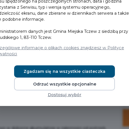
su spędzonego na poszczególnych stronach, data i godzina
zystania z Serwisu, typ i wersja systemu operacyjnego,
dzielczość ekranu, dane zbierane w dziennikach serwera a takż
e podobne informacje.
inistratorem danych jest Gmina Miejska Tczew z siedzibą przy 
sudskiego 1, 83-110 Tczew.
zegółowe informacje o plikach cookies znajdziesz w Polityce
watności
Zgadzam się na wszystkie ciasteczka
. powstała w 2011 w Polsce i od tamtej pory prężnie się
Odrzuć wszystkie opcjonalne
tkowo działaność opierała się na jednym punkcie –
Dostosuj wybór
 liderem w branży na rynku Polskim.
wo w doborze akumulatora w zależności od potrzeb.