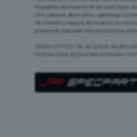
Posiadamy akumulatory do aut osobowych, dos
UPS, zabawek, akumulatory głębokiego rozłado
(do melexów, maszyn), akumulatory do motocy
prostowniki, ładowarki mikroprocesorowe, kabl
ZNIŻKA DOTYCZY 5% NA ZAKUP AKUMULA
TCZEWA ORAZ BEZPŁATNA WYMIANA I TE