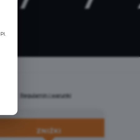
e
Pl.
Regulamin i warunki
ZNIŻKI