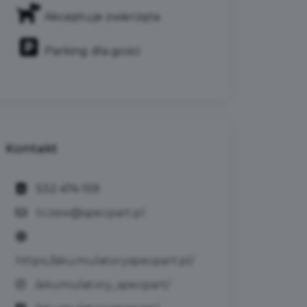
Akceptuje zwierzęta
Parking dla gości
Kontakt
532 474 159
tczew@specpart.pl
https://akumulatoryspecpart.pl/
/akumulatory_specpart/