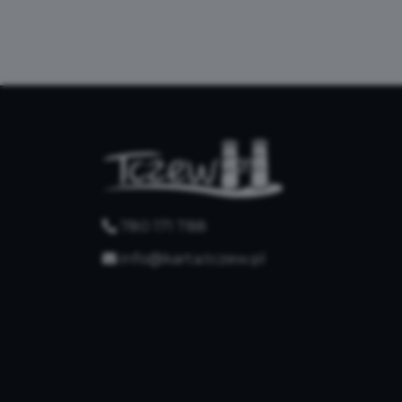
780 171 788
info@karta.tczew.pl