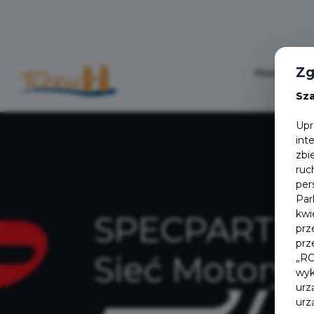
Zg
Home
Sz
Upr
int
zbi
ruc
per
Par
kwi
SPECPART - 
prz
prz
Sieć Motoryz
„RO
wyk
urz
urz