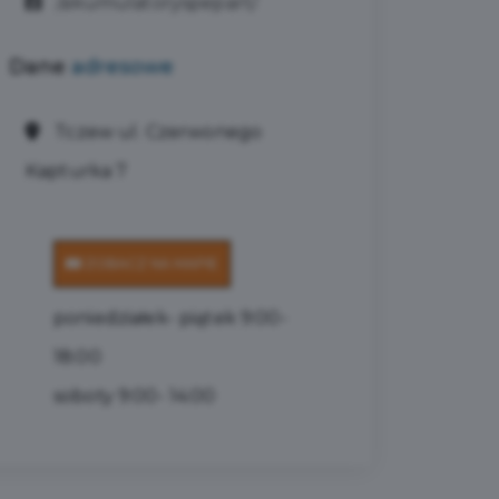
/akumulatoryspepart/
Dane
adresowe
Tczew ul. Czerwonego
Kapturka 7
ZOBACZ NA MAPIE
poniedziałek- piątek 9:00-
18:00
soboty 9:00- 14:00