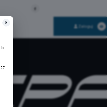
×
obsługi
Zaloguj
 do
 27