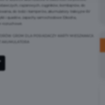
tawczych, ciężarowych, ciągników, kombajnów, do
wania, do łodzi i kamperów, akumulatory trakcyjne 6V
kli i quadów, zapachy samochodowe Eikosha,
e rozruchowe.
TORÓW GROM DLA POSIADACZY KARTY MIESZKAŃCA
ST AKUMULATORA